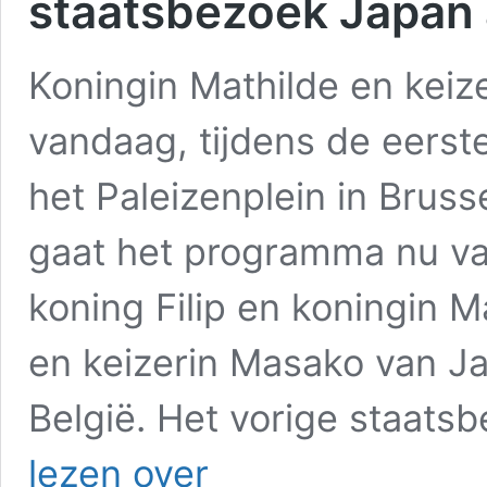
staatsbezoek Japan 
Koningin Mathilde en kei
vandaag, tijdens de eerst
het Paleizenplein in Brus
gaat het programma nu van
koning Filip en koningin M
en keizerin Masako van J
België. Het vorige staats
Mathilde
lezen over
en