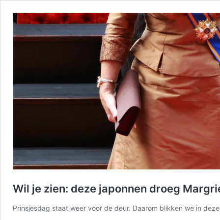
Wil je zien: deze japonnen droeg Margri
Prinsjesdag staat weer voor de deur. Daarom blikken we in deze 